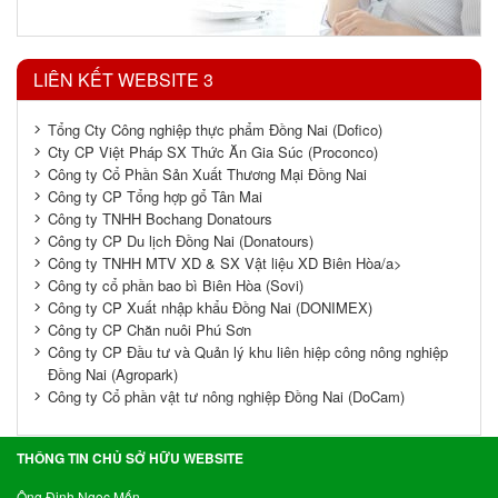
LIÊN KẾT WEBSITE 3
Tổng Cty Công nghiệp thực phẩm Đồng Nai (Dofico)
Cty CP Việt Pháp SX Thức Ăn Gia Súc (Proconco)
Công ty Cổ Phần Sản Xuất Thương Mại Đồng Nai
Công ty CP Tổng hợp gổ Tân Mai
Công ty TNHH Bochang Donatours
Công ty CP Du lịch Đồng Nai (Donatours)
Công ty TNHH MTV XD & SX Vật liệu XD Biên Hòa/a>
Công ty cổ phần bao bì Biên Hòa (Sovi)
Công ty CP Xuất nhập khẩu Đồng Nai (DONIMEX)
Công ty CP Chăn nuôi Phú Sơn
Công ty CP Đầu tư và Quản lý khu liên hiệp công nông nghiệp
Đồng Nai (Agropark)
Công ty Cổ phần vật tư nông nghiệp Đồng Nai (DoCam)
THÔNG TIN CHỦ SỞ HỮU WEBSITE
Ông Đinh Ngọc Mến