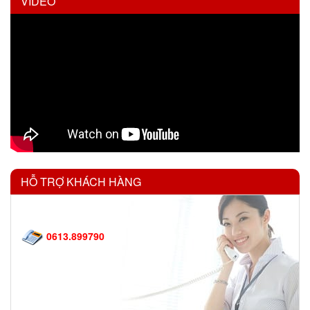
VIDEO
HỖ TRỢ KHÁCH HÀNG
0613.899790