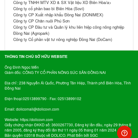
Công ty TNHH MTV XD & SX Vật liệu XD Biên Hòa/a>
Công ty cổ phần bao bì Biên Hòa (Sovi)
Công ty CP Xuất nhập khẩu Đồng Nai (DONIMEX)
Công ty CP Chăn nuôi Phú Sơn
Công ty CP Đầu tư và Quản lý khu liên hiệp công nông nghiệp
Đồng Nai (Agropark)
Công ty Cổ phần vật tư nông nghiệp Đồng Nai (DoCam)
THÔNG TIN CHỦ SỞ HỮU WEBSITE
Ông Đinh Ngọc Mến
Giám đốc: CÔNG TY CỔ PHẦN NÔNG SÚC SẢN ĐỒNG NAI
Địa chỉ : 238 Nguyễn Ái Quốc, Phường Tân Hiệp, Thành phố Biên Hòa, Tỉnh
Đồng Nai
Điện thoại:02513899790 - Fax: 02513899102
Email:
dolicomail@dolicovn.com
Website:
https://dolicovn.com
Giấy chứng nhận ĐKKD số: 3600267730, Đăng ký lần đầu, ngày 29 tháng 8
năm 2005, đăng ký thay đổi lần thứ 11 ngày 05 tháng 01 năm 2024
Bản quyền ©2018 thuộc về DOLICO. Phát ttiển bởi SGC