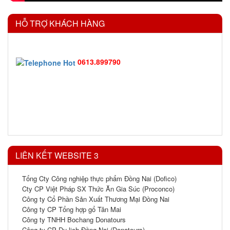
HỖ TRỢ KHÁCH HÀNG
0613.899790
LIÊN KẾT WEBSITE 3
Tổng Cty Công nghiệp thực phẩm Đồng Nai (Dofico)
Cty CP Việt Pháp SX Thức Ăn Gia Súc (Proconco)
Công ty Cổ Phần Sản Xuất Thương Mại Đồng Nai
Công ty CP Tổng hợp gổ Tân Mai
Công ty TNHH Bochang Donatours
Công ty CP Du lịch Đồng Nai (Donatours)