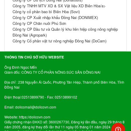
Công ty TNHH MTV XD & SX Vật liệu XD Biên Hòa/a>
Công ty cổ phần bao bì Biên Hòa (Sovi)
Công ty CP Xuất nhập khẩu Đồng Nai (DONIMEX)
Công ty CP Chăn nuôi Phú Sơn
Công ty CP Đầu tư và Quản lý khu liên hiệp công nông nghiệp
Đồng Nai (Agropark)
Công ty Cổ phần vật tư nông nghiệp Đồng Nai (DoCam)
THÔNG TIN CHỦ SỞ HỮU WEBSITE
Ông Đinh Ngọc Mến
Giám đốc: CÔNG TY CỔ PHẦN NÔNG SÚC SẢN ĐỒNG NAI
Địa chỉ : 238 Nguyễn Ái Quốc, Phường Tân Hiệp, Thành phố Biên Hòa, Tỉnh
Đồng Nai
Điện thoại:02513899790 - Fax: 02513899102
Email:
dolicomail@dolicovn.com
Website:
https://dolicovn.com
Giấy chứng nhận ĐKKD số: 3600267730, Đăng ký lần đầu, ngày 29 tháng 8
năm 2005, đăng ký thay đổi lần thứ 11 ngày 05 tháng 01 năm 2024