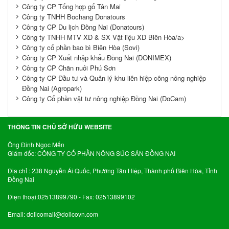
Công ty CP Tổng hợp gổ Tân Mai
Công ty TNHH Bochang Donatours
Công ty CP Du lịch Đồng Nai (Donatours)
Công ty TNHH MTV XD & SX Vật liệu XD Biên Hòa/a>
Công ty cổ phần bao bì Biên Hòa (Sovi)
Công ty CP Xuất nhập khẩu Đồng Nai (DONIMEX)
Công ty CP Chăn nuôi Phú Sơn
Công ty CP Đầu tư và Quản lý khu liên hiệp công nông nghiệp
Đồng Nai (Agropark)
Công ty Cổ phần vật tư nông nghiệp Đồng Nai (DoCam)
THÔNG TIN CHỦ SỞ HỮU WEBSITE
Ông Đinh Ngọc Mến
Giám đốc: CÔNG TY CỔ PHẦN NÔNG SÚC SẢN ĐỒNG NAI
Địa chỉ : 238 Nguyễn Ái Quốc, Phường Tân Hiệp, Thành phố Biên Hòa, Tỉnh
Đồng Nai
Điện thoại:02513899790 - Fax: 02513899102
Email:
dolicomail@dolicovn.com