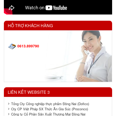
HỖ TRỢ KHÁCH HÀNG
0613.899790
LIÊN KẾT WEBSITE 3
Tổng Cty Công nghiệp thực phẩm Đồng Nai (Dofico)
Cty CP Việt Pháp SX Thức Ăn Gia Súc (Proconco)
Công ty Cổ Phần Sản Xuất Thương Mại Đồng Nai