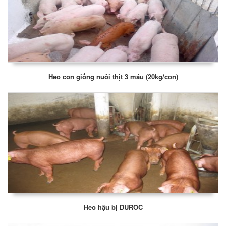
Heo con giống nuôi thịt 3 máu (20kg/con)
Heo hậu bị DUROC