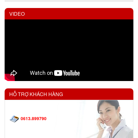
VIDEO
HỖ TRỢ KHÁCH HÀNG
0613.899790