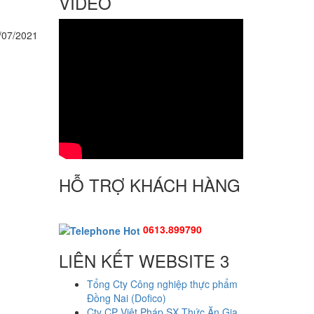
VIDEO
/07/2021
HỖ TRỢ KHÁCH HÀNG
0613.899790
LIÊN KẾT WEBSITE 3
Tổng Cty Công nghiệp thực phẩm
Đồng Nai (Dofico)
Cty CP Việt Pháp SX Thức Ăn Gia