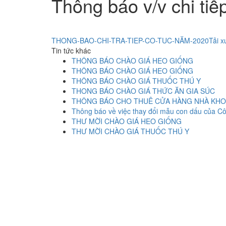
Thông báo v/v chi tiế
THONG-BAO-CHI-TRA-TIEP-CO-TUC-NĂM-2020
Tải 
Tin tức khác
THÔNG BÁO CHÀO GIÁ HEO GIỐNG
THÔNG BÁO CHÀO GIÁ HEO GIỐNG
THÔNG BÁO CHÀO GIÁ THUỐC THÚ Y
THONG BÁO CHÀO GIÁ THỨC ĂN GIA SÚC
THÔNG BÁO CHO THUÊ CỬA HÀNG NHÀ KHO
Thông báo về việc thay đổi mẫu con dấu của C
THƯ MỜI CHÀO GIÁ HEO GIỐNG
THƯ MỜI CHÀO GIÁ THUỐC THÚ Y