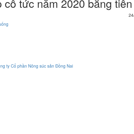
p cổ tức năm 2020 bằng tiền
24
xuống
ông ty Cổ phần Nông súc sản Đồng Nai