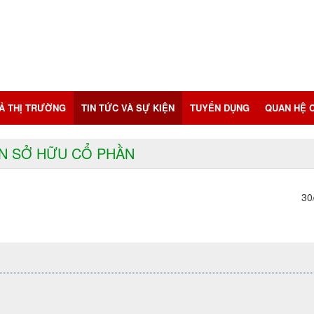
CẢ THỊ TRƯỜNG
TIN TỨC VÀ SỰ KIỆN
TUYỂN DỤNG
QUAN HỆ 
N SỞ HỮU CỔ PHẦN
30