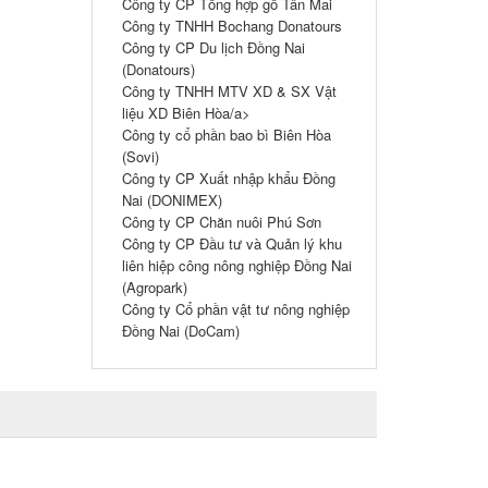
Công ty CP Tổng hợp gổ Tân Mai
Công ty TNHH Bochang Donatours
Công ty CP Du lịch Đồng Nai
(Donatours)
Công ty TNHH MTV XD & SX Vật
liệu XD Biên Hòa/a>
Công ty cổ phần bao bì Biên Hòa
(Sovi)
Công ty CP Xuất nhập khẩu Đồng
Nai (DONIMEX)
Công ty CP Chăn nuôi Phú Sơn
Công ty CP Đầu tư và Quản lý khu
liên hiệp công nông nghiệp Đồng Nai
(Agropark)
Công ty Cổ phần vật tư nông nghiệp
Đồng Nai (DoCam)