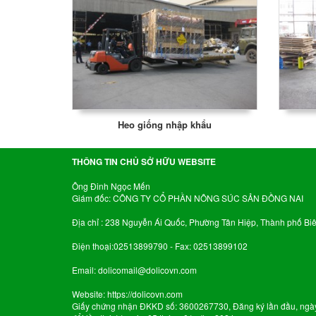
Heo giống nhập khẩu
THÔNG TIN CHỦ SỞ HỮU WEBSITE
Ông Đinh Ngọc Mến
Giám đốc: CÔNG TY CỔ PHẦN NÔNG SÚC SẢN ĐỒNG NAI
Địa chỉ : 238 Nguyễn Ái Quốc, Phường Tân Hiệp, Thành phố Bi
Điện thoại:02513899790 - Fax: 02513899102
Email:
dolicomail@dolicovn.com
Website:
https://dolicovn.com
Giấy chứng nhận ĐKKD số: 3600267730, Đăng ký lần đầu, ngà