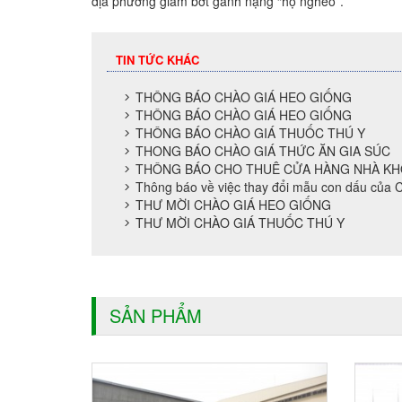
địa phương giảm bớt gánh nặng “hộ nghèo”.
TIN TỨC KHÁC
THÔNG BÁO CHÀO GIÁ HEO GIỐNG
THÔNG BÁO CHÀO GIÁ HEO GIỐNG
THÔNG BÁO CHÀO GIÁ THUỐC THÚ Y
THONG BÁO CHÀO GIÁ THỨC ĂN GIA SÚC
THÔNG BÁO CHO THUÊ CỬA HÀNG NHÀ K
Thông báo về việc thay đổi mẫu con dấu của 
THƯ MỜI CHÀO GIÁ HEO GIỐNG
THƯ MỜI CHÀO GIÁ THUỐC THÚ Y
SẢN PHẨM