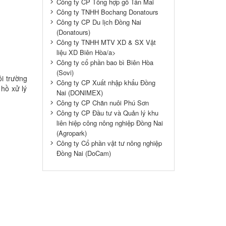
Công ty CP Tổng hợp gổ Tân Mai
Công ty TNHH Bochang Donatours
Công ty CP Du lịch Đồng Nai
(Donatours)
Công ty TNHH MTV XD & SX Vật
liệu XD Biên Hòa/a>
Công ty cổ phần bao bì Biên Hòa
(Sovi)
ôi trường
Công ty CP Xuất nhập khẩu Đồng
 hồ xử lý
Nai (DONIMEX)
Công ty CP Chăn nuôi Phú Sơn
Công ty CP Đầu tư và Quản lý khu
liên hiệp công nông nghiệp Đồng Nai
(Agropark)
Công ty Cổ phần vật tư nông nghiệp
Đồng Nai (DoCam)