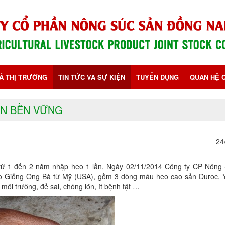
CẢ THỊ TRƯỜNG
TIN TỨC VÀ SỰ KIỆN
TUYỂN DỤNG
QUAN HỆ 
ỂN BỀN VỮNG
24
, từ 1 đến 2 năm nhập heo 1 lần, Ngày 02/11/2014 Công ty CP Nông
eo Giống Ông Bà từ Mỹ (USA), gồm 3 dòng máu heo cao sản Duroc, Y
môi trường, đẻ sai, chóng lớn, ít bệnh tật …