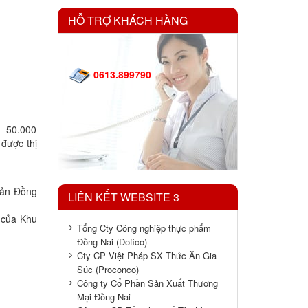
HỖ TRỢ KHÁCH HÀNG
0613.899790
 – 50.000
 được thị
Sản Đồng
LIÊN KẾT WEBSITE 3
i của Khu
Tổng Cty Công nghiệp thực phẩm
Đồng Nai (Dofico)
Cty CP Việt Pháp SX Thức Ăn Gia
Súc (Proconco)
Công ty Cổ Phần Sản Xuất Thương
Mại Đồng Nai