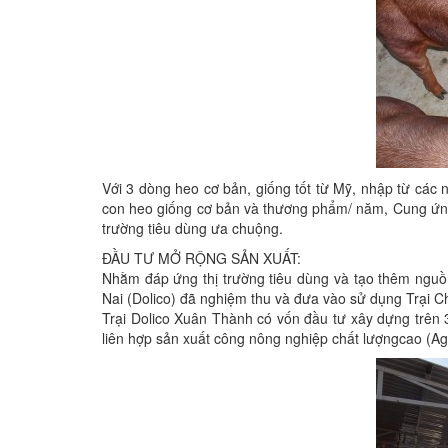
Với 3 dòng heo cơ bản, giống tốt từ Mỹ, nhập từ các
con heo giống cơ bản và thương phẩm/ năm, Cung ứng c
trường tiêu dùng ưa chuộng.
ĐẦU TƯ MỞ RỘNG SẢN XUẤT:
Nhằm đáp ứng thị trường tiêu dùng và tạo thêm ng
Nai (Dolico) đã nghiệm thu và đưa vào sử dụng Trại C
Trại Dolico Xuân Thành có vốn đầu tư xây dựng trên 
liên hợp sản xuất công nông nghiệp chất lượngcao (A