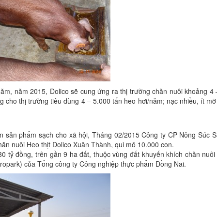
 năm, năm 2015, Dolico sẽ cung ứng ra thị trường chăn nuôi khoảng 4
ho thị trường tiêu dùng 4 – 5.000 tấn heo hơi/năm; nạc nhiều, ít mỡ
uồn sản phẩm sạch cho xã hội, Tháng 02/2015 Công ty CP Nông Súc 
hăn nuôi Heo thịt Dolico Xuân Thành, qui mô 10.000 con.
30 tỷ đồng, trên gần 9 ha đất, thuộc vùng đất khuyến khích chăn nuô
gropark) của Tổng công ty Công nghiệp thực phẩm Đồng Nai.