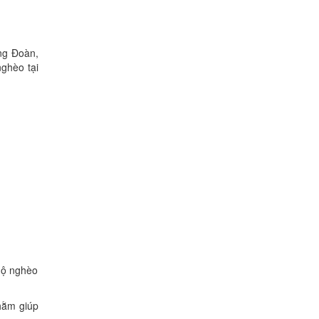
ng Đoàn,
ghèo tại
hộ nghèo
hằm giúp