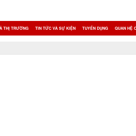
CẢ THỊ TRƯỜNG
TIN TỨC VÀ SỰ KIỆN
TUYỂN DỤNG
QUAN HỆ 