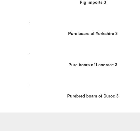
Pig imports 3
Pure boars of Yorkshire 3
Pure boars of Landrace 3
Purebred boars of Duroc 3