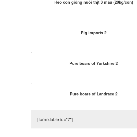
Heo con giống nuôi thịt 3 máu (20kg/con)
Pig imports 2
Pure boars of Yorkshire 2
Pure boars of Landrace 2
[formidable id=”7″]